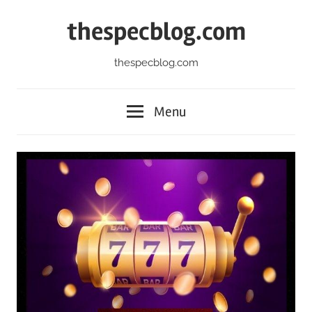
Skip
thespecblog.com
to
content
thespecblog.com
Menu