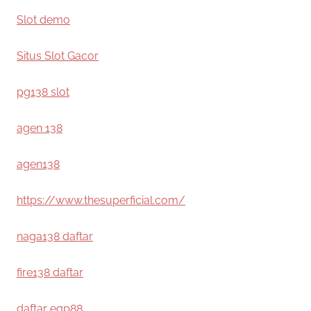
Slot demo
Situs Slot Gacor
pg138 slot
agen 138
agen138
https://www.thesuperficial.com/
naga138 daftar
fire138 daftar
daftar egp88