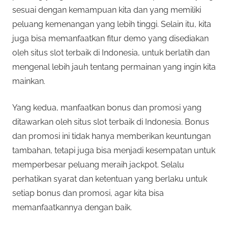
sesuai dengan kemampuan kita dan yang memiliki
peluang kemenangan yang lebih tinggi. Selain itu, kita
juga bisa memanfaatkan fitur demo yang disediakan
oleh situs slot terbaik di Indonesia, untuk berlatih dan
mengenal lebih jauh tentang permainan yang ingin kita
mainkan.
Yang kedua, manfaatkan bonus dan promosi yang
ditawarkan oleh situs slot terbaik di Indonesia. Bonus
dan promosi ini tidak hanya memberikan keuntungan
tambahan, tetapi juga bisa menjadi kesempatan untuk
memperbesar peluang meraih jackpot. Selalu
perhatikan syarat dan ketentuan yang berlaku untuk
setiap bonus dan promosi, agar kita bisa
memanfaatkannya dengan baik.