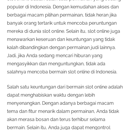
populer di Indonesia. Dengan kemudahan akses dan
berbagai macam pilihan permainan, tidak heran jika
banyak orang tertarik untuk mencoba peruntungan
mereka di dunia slot online. Selain itu, slot online juga
menawarkan keseruan dan keuntungan yang tidak
kalah dibandingkan dengan permainan judi lainnya.
Jadi, jika Anda sedang mencari hiburan yang
mengasyikkan dan menguntungkan, tidak ada
salahnya mencoba bermain slot online di Indonesia.
Salah satu keuntungan dari bermain slot online adalah
dapat menghabiskan waktu dengan lebih
menyenangkan. Dengan adanya berbagai macam
tema dan fitur menarik dalam permainan, Anda tidak
akan merasa bosan dan terus terhibur selama
bermain. Selain itu, Anda juga dapat mengontrol