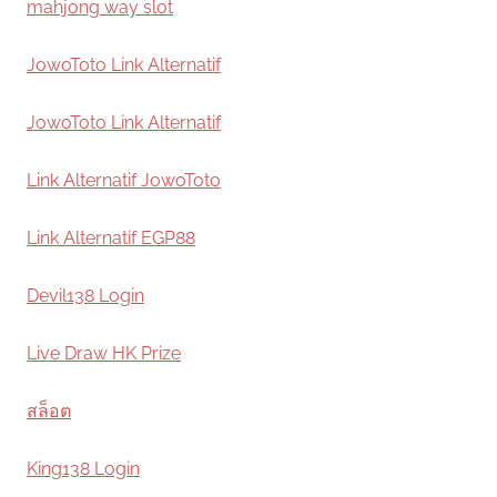
mahjong way slot
JowoToto Link Alternatif
JowoToto Link Alternatif
Link Alternatif JowoToto
Link Alternatif EGP88
Devil138 Login
Live Draw HK Prize
สล็อต
King138 Login