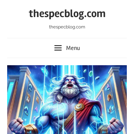
Skip
thespecblog.com
to
content
thespecblog.com
Menu