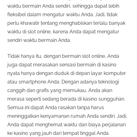
waktu bermain Anda sendiri, sehingga dapat lebih
fleksibel dalam mengatur waktu Anda. Jadi, tidak
perlu khawatir tentang menghabiskan terlalu banyak
waktu di slot online, karena Anda dapat mengatur
sendiri waktu bermain Anda.
Tidak hanya itu, dengan bermain slot online, Anda
juga dapat merasakan sensasi bermain di kasino
nyata hanya dengan duduk di depan layar komputer
atau smartphone Anda. Dengan adanya teknologi
canggih dan grafis yang memukau, Anda akan
merasa seperti sedang berada di kasino sungguhan.
Semua ini dapat Anda rasakan tanpa harus
meninggalkan kenyamanan rumah Anda sendiri. Jadi,
Anda dapat menghemat waktu dan biaya perjalanan
ke kasino yang jauh dari tempat tinggal Anda.