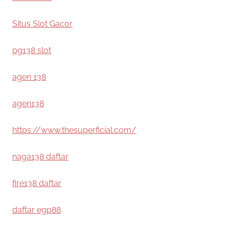
Situs Slot Gacor
pg138 slot
agen 138
agen138
https://www.thesuperficial.com/
naga138 daftar
fire138 daftar
daftar egp88