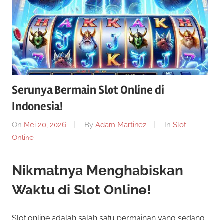
Serunya Bermain Slot Online di
Indonesia!
On
Mei 20, 2026
By
Adam Martinez
In
Slot
Online
Nikmatnya Menghabiskan
Waktu di Slot Online!
Slot online adalah salah satu permainan yang sedang