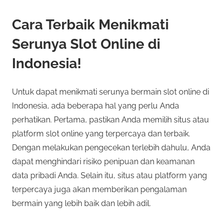
Cara Terbaik Menikmati
Serunya Slot Online di
Indonesia!
Untuk dapat menikmati serunya bermain slot online di
Indonesia, ada beberapa hal yang perlu Anda
perhatikan. Pertama, pastikan Anda memilih situs atau
platform slot online yang terpercaya dan terbaik.
Dengan melakukan pengecekan terlebih dahulu, Anda
dapat menghindari risiko penipuan dan keamanan
data pribadi Anda. Selain itu, situs atau platform yang
terpercaya juga akan memberikan pengalaman
bermain yang lebih baik dan lebih adil.