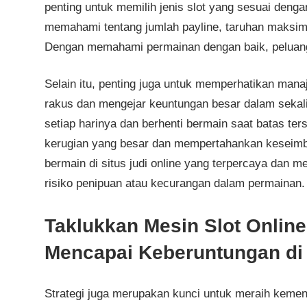
penting untuk memilih jenis slot yang sesuai dengan
memahami tentang jumlah payline, taruhan maksima
Dengan memahami permainan dengan baik, peluang
Selain itu, penting juga untuk memperhatikan mana
rakus dan mengejar keuntungan besar dalam sekal
setiap harinya dan berhenti bermain saat batas ters
kerugian yang besar dan mempertahankan keseimb
bermain di situs judi online yang terpercaya dan me
risiko penipuan atau kecurangan dalam permainan.
Taklukkan Mesin Slot Online
Mencapai Keberuntungan di 
Strategi juga merupakan kunci untuk meraih kemenan