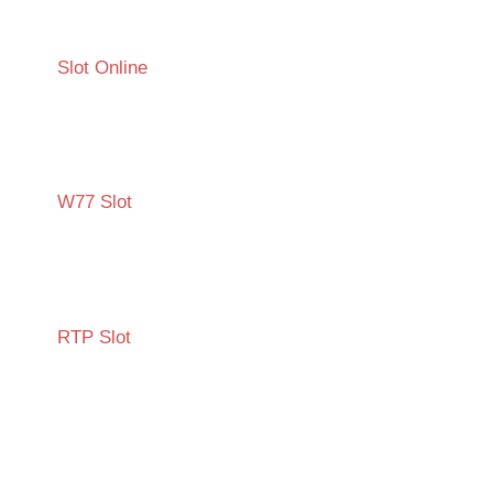
Slot Online
W77 Slot
RTP Slot