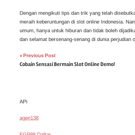
Dengan mengikuti tips dan trik yang telah disebut
meraih keberuntungan di slot online Indonesia. Nam
umum, hanya untuk hiburan dan tidak boleh dijad
dan selamat bersenang-senang di dunia perjudian o
Navigasi
Previous Post
Cobain Sensasi Bermain Slot Online Demo!
pos
APi
agen138
EGP88 Daftar