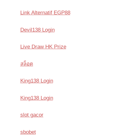
Link Alternatif EGP88
Devil138 Login
Live Draw HK Prize
สล็อต
King138 Login
King138 Login
slot gacor
sbobet