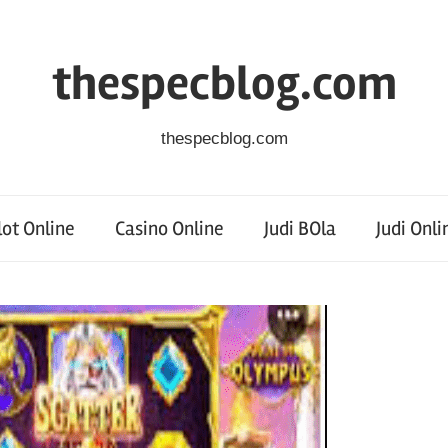
thespecblog.com
thespecblog.com
lot Online
Casino Online
Judi BOla
Judi Onli