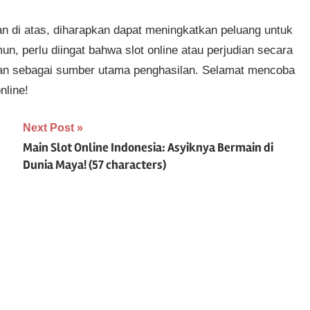
kan di atas, diharapkan dapat meningkatkan peluang untuk
un, perlu diingat bahwa slot online atau perjudian secara
ikan sebagai sumber utama penghasilan. Selamat mencoba
nline!
Next Post
Main Slot Online Indonesia: Asyiknya Bermain di
Dunia Maya! (57 characters)