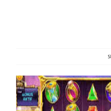
Skip
to
content
S