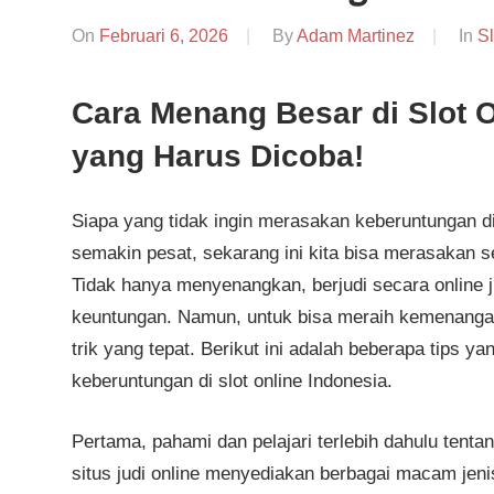
On
Februari 6, 2026
By
Adam Martinez
In
Sl
Cara Menang Besar di Slot O
yang Harus Dicoba!
Siapa yang tidak ingin merasakan keberuntungan d
semakin pesat, sekarang ini kita bisa merasakan sen
Tidak hanya menyenangkan, berjudi secara online j
keuntungan. Namun, untuk bisa meraih kemenangan b
trik yang tepat. Berikut ini adalah beberapa tips 
keberuntungan di slot online Indonesia.
Pertama, pahami dan pelajari terlebih dahulu tent
situs judi online menyediakan berbagai macam jen