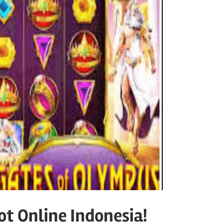
ot Online Indonesia!