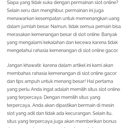
Siapa yang tidak suka dengan permainan slot online?
Selain seru dan menghibur, permainan ini juga
menawarkan kesempatan untuk memenangkan uang
dalam jumlah besar. Namun, tidak semua pemain bisa
merasakan kemenangan besar di slot online. Banyak
yang mengalami kekalahan dan kecewa karena tidak
mengetahui rahasia kemenangan di slot online gacor.
Jangan khawatir, karena dalam artikel ini kami akan
membahas rahasia kemenangan di slot online gacor
dan tips ampuh untuk menang besar! Hal pertama
yang perlu Anda ingat adalah memilih situs slot online
yang terpercaya. Dengan memilih situs yang
terpercaya, Anda akan dipastikan bermain di mesin
slot yang adil dan tidak ada kecurangan. Selain itu,
situs yang terpercaya juga akan memberikan bonus