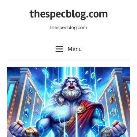
Skip
thespecblog.com
to
content
thespecblog.com
Menu