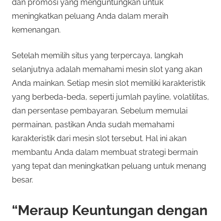
dan promosi yang menguntungkan untuk
meningkatkan peluang Anda dalam meraih
kemenangan.
Setelah memilih situs yang terpercaya, langkah
selanjutnya adalah memahami mesin slot yang akan
Anda mainkan. Setiap mesin slot memiliki karakteristik
yang berbeda-beda, seperti jumlah payline, volatilitas,
dan persentase pembayaran. Sebelum memulai
permainan, pastikan Anda sudah memahami
karakteristik dari mesin slot tersebut. Hal ini akan
membantu Anda dalam membuat strategi bermain
yang tepat dan meningkatkan peluang untuk menang
besar.
“Meraup Keuntungan dengan