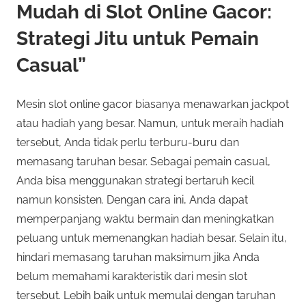
Mudah di Slot Online Gacor:
Strategi Jitu untuk Pemain
Casual”
Mesin slot online gacor biasanya menawarkan jackpot
atau hadiah yang besar. Namun, untuk meraih hadiah
tersebut, Anda tidak perlu terburu-buru dan
memasang taruhan besar. Sebagai pemain casual,
Anda bisa menggunakan strategi bertaruh kecil
namun konsisten. Dengan cara ini, Anda dapat
memperpanjang waktu bermain dan meningkatkan
peluang untuk memenangkan hadiah besar. Selain itu,
hindari memasang taruhan maksimum jika Anda
belum memahami karakteristik dari mesin slot
tersebut. Lebih baik untuk memulai dengan taruhan