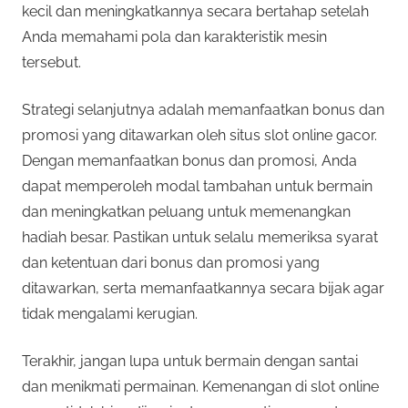
kecil dan meningkatkannya secara bertahap setelah
Anda memahami pola dan karakteristik mesin
tersebut.
Strategi selanjutnya adalah memanfaatkan bonus dan
promosi yang ditawarkan oleh situs slot online gacor.
Dengan memanfaatkan bonus dan promosi, Anda
dapat memperoleh modal tambahan untuk bermain
dan meningkatkan peluang untuk memenangkan
hadiah besar. Pastikan untuk selalu memeriksa syarat
dan ketentuan dari bonus dan promosi yang
ditawarkan, serta memanfaatkannya secara bijak agar
tidak mengalami kerugian.
Terakhir, jangan lupa untuk bermain dengan santai
dan menikmati permainan. Kemenangan di slot online