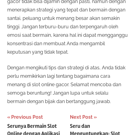
gacor tidak bisa dijamin dengan pasti, namun dengan
menerapkan strategi yang tepat dan bermain dengan
santai, peluang untuk menang besar akan semakin
tinggi. Jangan terburu-buru dan terpengaruh oleh
emosi saat bermain, karena hal ini dapat mengganggu
konsentrasi dan membuat Anda mengambil
keputusan yang tidak tepat.
Dengan mengikuti tips dan strategi di atas, Anda tidak
perlu memikirkan lagi tentang bagaimana cara
menang di slot online gacor. Selamat mencoba dan
semoga beruntung! Jangan lupa untuk selalu
bermain dengan bijak dan bertanggung jawab.
Navigasi
Previous Post
Next Post
Serunya Bermain Slot
Seru dan
pos
Online dengan Aplikasi
Menguntungkan: Slot