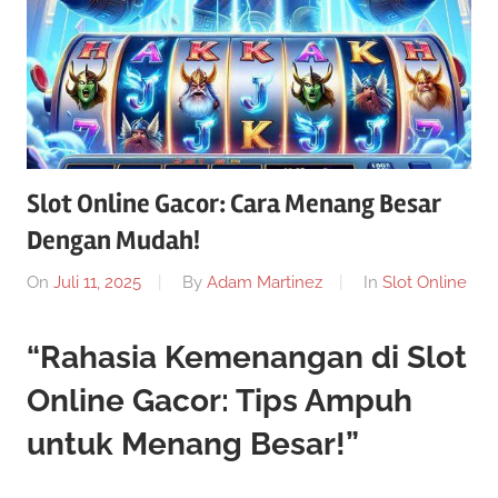
Slot Online Gacor: Cara Menang Besar
Dengan Mudah!
On
Juli 11, 2025
By
Adam Martinez
In
Slot Online
“Rahasia Kemenangan di Slot
Online Gacor: Tips Ampuh
untuk Menang Besar!”