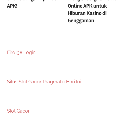
APK!
Online APK untuk
Hiburan Kasino di
Genggaman
Fire138 Login
Situs Slot Gacor Pragmatic Hari Ini
Slot Gacor