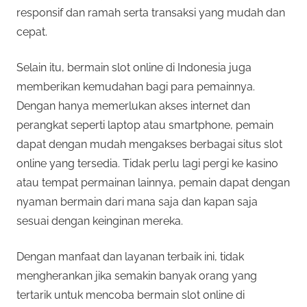
responsif dan ramah serta transaksi yang mudah dan
cepat.
Selain itu, bermain slot online di Indonesia juga
memberikan kemudahan bagi para pemainnya.
Dengan hanya memerlukan akses internet dan
perangkat seperti laptop atau smartphone, pemain
dapat dengan mudah mengakses berbagai situs slot
online yang tersedia. Tidak perlu lagi pergi ke kasino
atau tempat permainan lainnya, pemain dapat dengan
nyaman bermain dari mana saja dan kapan saja
sesuai dengan keinginan mereka.
Dengan manfaat dan layanan terbaik ini, tidak
mengherankan jika semakin banyak orang yang
tertarik untuk mencoba bermain slot online di