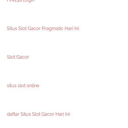
Situs Slot Gacor Pragmatic Hari Ini
Slot Gacor
situs slot online
daftar Situs Slot Gacor Hari Ini