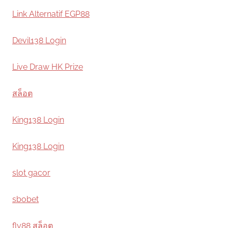
Link Alternatif EGP88
Devil138 Login
Live Draw HK Prize
สล็อต
King138 Login
King138 Login
slot gacor
sbobet
fly88 สล็อต