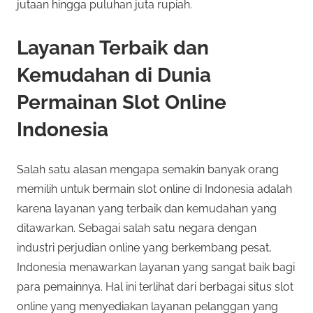
jutaan hingga puluhan juta rupiah.
Layanan Terbaik dan
Kemudahan di Dunia
Permainan Slot Online
Indonesia
Salah satu alasan mengapa semakin banyak orang
memilih untuk bermain slot online di Indonesia adalah
karena layanan yang terbaik dan kemudahan yang
ditawarkan. Sebagai salah satu negara dengan
industri perjudian online yang berkembang pesat,
Indonesia menawarkan layanan yang sangat baik bagi
para pemainnya. Hal ini terlihat dari berbagai situs slot
online yang menyediakan layanan pelanggan yang