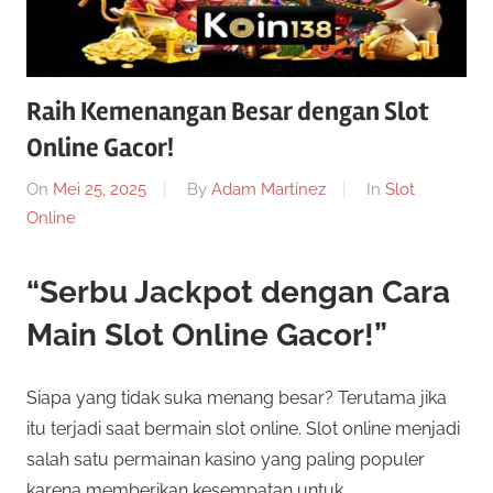
Raih Kemenangan Besar dengan Slot
Online Gacor!
On
Mei 25, 2025
By
Adam Martinez
In
Slot
Online
“Serbu Jackpot dengan Cara
Main Slot Online Gacor!”
Siapa yang tidak suka menang besar? Terutama jika
itu terjadi saat bermain slot online. Slot online menjadi
salah satu permainan kasino yang paling populer
karena memberikan kesempatan untuk