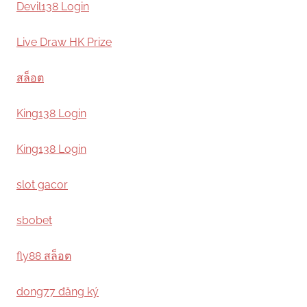
Devil138 Login
Live Draw HK Prize
สล็อต
King138 Login
King138 Login
slot gacor
sbobet
fly88 สล็อต
dong77 đăng ký