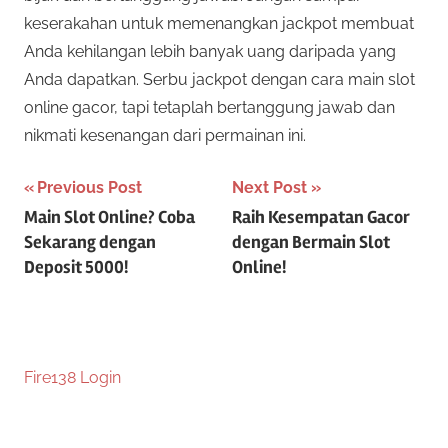
keserakahan untuk memenangkan jackpot membuat
Anda kehilangan lebih banyak uang daripada yang
Anda dapatkan. Serbu jackpot dengan cara main slot
online gacor, tapi tetaplah bertanggung jawab dan
nikmati kesenangan dari permainan ini.
Navigasi
Previous Post
Next Post
Main Slot Online? Coba
Raih Kesempatan Gacor
pos
Sekarang dengan
dengan Bermain Slot
Deposit 5000!
Online!
Fire138 Login