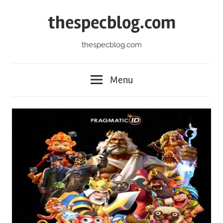
Skip
thespecblog.com
to
content
thespecblog.com
Menu