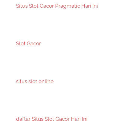
Situs Slot Gacor Pragmatic Hari Ini
Slot Gacor
situs slot online
daftar Situs Slot Gacor Hari Ini