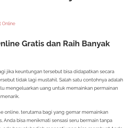
t Online
nline Gratis dan Raih Banyak
i jika keuntungan tersebut bisa didapatkan secara
ersebut tidak lagi mustahil. Salah satu contohnya adalah
 perlu mengeluarkan uang untuk memainkan permainan
 menarik.
game online, terutama bagi yang gemar memainkan
is, Anda bisa menikmati sensasi seru bermain tanpa