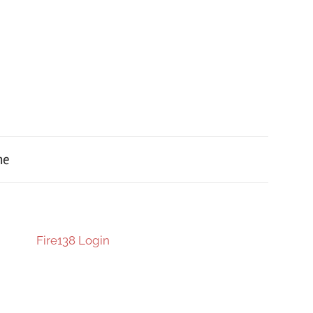
ne
Fire138 Login