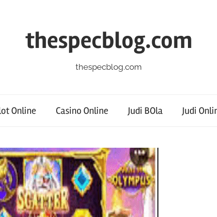
thespecblog.com
thespecblog.com
lot Online
Casino Online
Judi BOla
Judi Onli