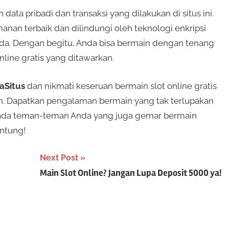
ata pribadi dan transaksi yang dilakukan di situs ini.
nan terbaik dan dilindungi oleh teknologi enkripsi
da. Dengan begitu, Anda bisa bermain dengan tenang
line gratis yang ditawarkan.
Situs
dan nikmati keseruan bermain slot online gratis
an. Dapatkan pengalaman bermain yang tak terlupakan
kepada teman-teman Anda yang juga gemar bermain
ntung!
Next Post
Main Slot Online? Jangan Lupa Deposit 5000 ya!