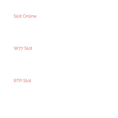
Slot Online
W77 Slot
RTP Slot