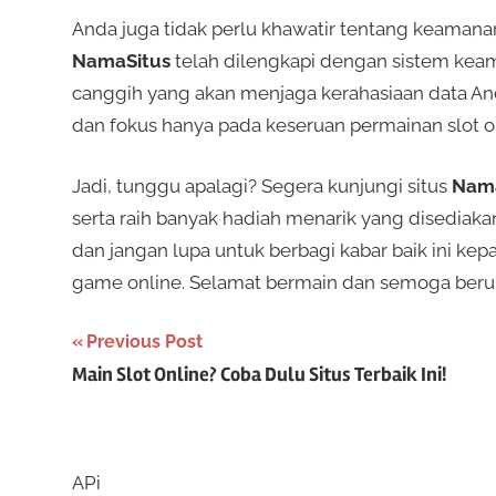
Anda juga tidak perlu khawatir tentang keamanan d
NamaSitus
telah dilengkapi dengan sistem keama
canggih yang akan menjaga kerahasiaan data An
dan fokus hanya pada keseruan permainan slot on
Jadi, tunggu apalagi? Segera kunjungi situs
Nama
serta raih banyak hadiah menarik yang disediak
dan jangan lupa untuk berbagi kabar baik ini 
game online. Selamat bermain dan semoga beru
Navigasi
Previous Post
Main Slot Online? Coba Dulu Situs Terbaik Ini!
pos
APi