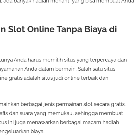
tu, ada banyak hadiah menanti yang bisa membuat Anda
n Slot Online Tanpa Biaya di
ntunya Anda harus memilih situs yang terpercaya dan
nyamanan Anda dalam bermain. Salah satu situs
 gratis adalah situs judi online terbaik dan
ainkan berbagai jenis permainan slot secara gratis.
rafis dan suara yang memukau, sehingga membuat
 situs ini juga menawarkan berbagai macam hadiah
ngeluarkan biaya.