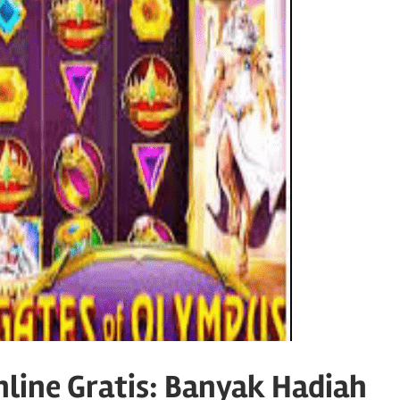
line Gratis: Banyak Hadiah