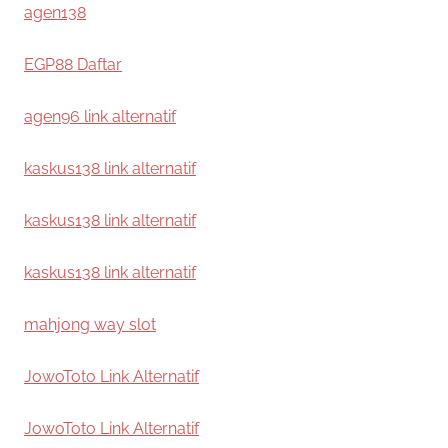
agen138
EGP88 Daftar
agen96 link alternatif
kaskus138 link alternatif
kaskus138 link alternatif
kaskus138 link alternatif
mahjong way slot
JowoToto Link Alternatif
JowoToto Link Alternatif