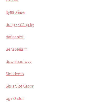
sbobet
fly88 สล็อต
dong77 đăng ký
daftar slot
les3soleils.fr
download w77
Slot demo
Situs Slot Gacor
pg138 slot