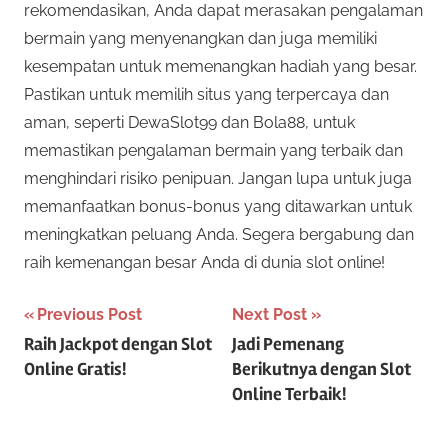
rekomendasikan, Anda dapat merasakan pengalaman
bermain yang menyenangkan dan juga memiliki
kesempatan untuk memenangkan hadiah yang besar.
Pastikan untuk memilih situs yang terpercaya dan
aman, seperti DewaSlot99 dan Bola88, untuk
memastikan pengalaman bermain yang terbaik dan
menghindari risiko penipuan. Jangan lupa untuk juga
memanfaatkan bonus-bonus yang ditawarkan untuk
meningkatkan peluang Anda. Segera bergabung dan
raih kemenangan besar Anda di dunia slot online!
Navigasi
Previous Post
Next Post
Raih Jackpot dengan Slot
Jadi Pemenang
pos
Online Gratis!
Berikutnya dengan Slot
Online Terbaik!