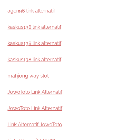
agen96 link alternatif
kaskus138 link alternatif
kaskus138 link alternatif
kaskus138 link alternatif
mahjong way slot
JowoToto Link Alternatif
JowoToto Link Alternatif
Link Alternatif JowoToto