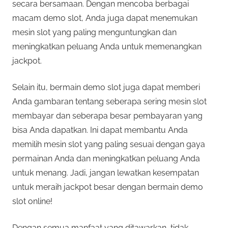
secara bersamaan. Dengan mencoba berbagai
macam demo slot, Anda juga dapat menemukan
mesin slot yang paling menguntungkan dan
meningkatkan peluang Anda untuk memenangkan
jackpot.
Selain itu, bermain demo slot juga dapat memberi
Anda gambaran tentang seberapa sering mesin slot
membayar dan seberapa besar pembayaran yang
bisa Anda dapatkan. Ini dapat membantu Anda
memilih mesin slot yang paling sesuai dengan gaya
permainan Anda dan meningkatkan peluang Anda
untuk menang. Jadi, jangan lewatkan kesempatan
untuk meraih jackpot besar dengan bermain demo
slot online!
Dengan semua manfaat yang ditawarkan, tidak