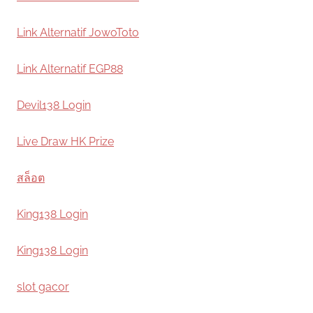
Link Alternatif JowoToto
Link Alternatif EGP88
Devil138 Login
Live Draw HK Prize
สล็อต
King138 Login
King138 Login
slot gacor