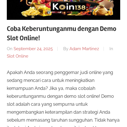
Coba Keberuntunganmu dengan Demo
Slot Online!
On
September 24, 2025
By
Adam Martinez
In
Slot Online
Apakah Anda seorang penggemar judi online yang
sedang mencari cara untuk meningkatkan
kemampuan Anda? Jika ya, maka cobalah
keberuntunganmu dengan demo slot online! Demo
slot adalah cara yang sempurna untuk
mengembangkan keterampilan dan strategi Anda
sebelum memasang taruhan sungguhan. Tidak hanya