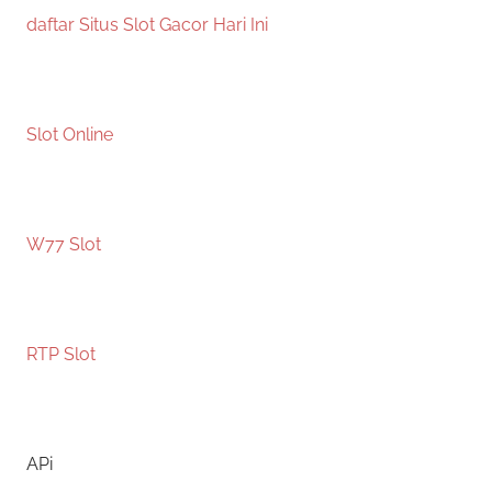
daftar Situs Slot Gacor Hari Ini
Slot Online
W77 Slot
RTP Slot
APi