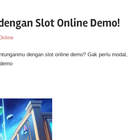
engan Slot Online Demo!
Online
ntunganmu dengan slot online demo? Gak perlu modal,
#demo