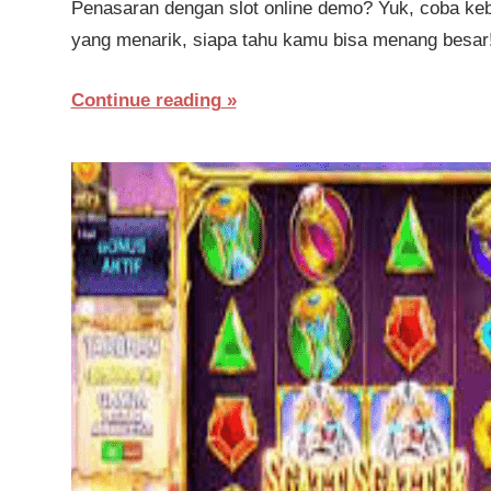
Penasaran dengan slot online demo? Yuk, coba ke
yang menarik, siapa tahu kamu bisa menang besar!
Continue reading