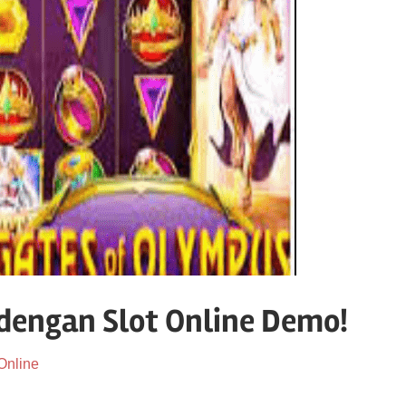
engan Slot Online Demo!
Online