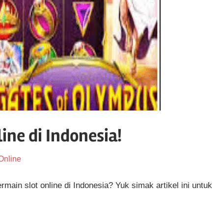
ine di Indonesia!
Online
rmain slot online di Indonesia? Yuk simak artikel ini untuk