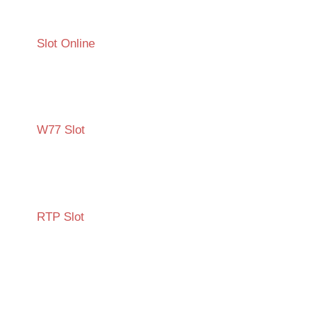
Slot Online
W77 Slot
RTP Slot