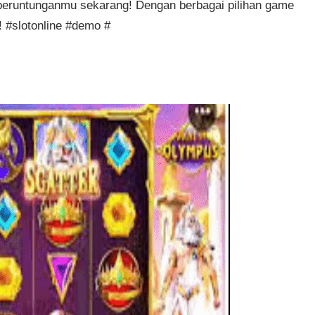
beruntunganmu sekarang! Dengan berbagai pilihan game
 #slotonline #demo #