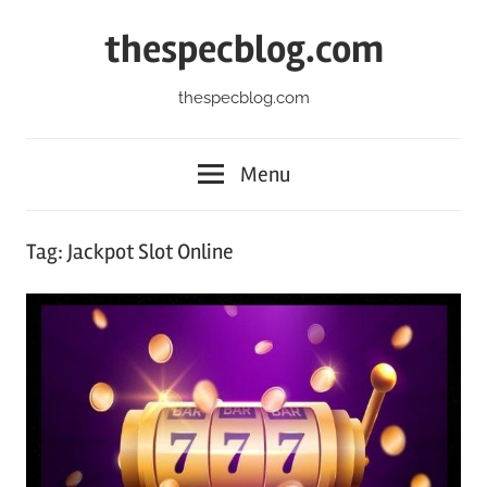
Skip
thespecblog.com
to
content
thespecblog.com
Menu
Tag:
Jackpot Slot Online