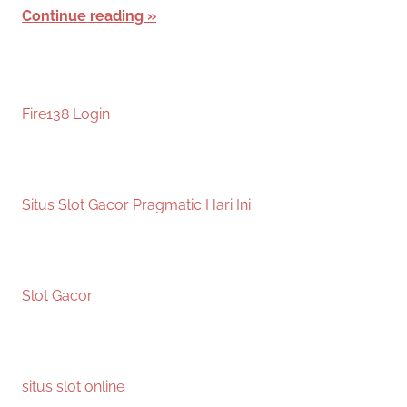
Continue reading
Fire138 Login
Situs Slot Gacor Pragmatic Hari Ini
Slot Gacor
situs slot online