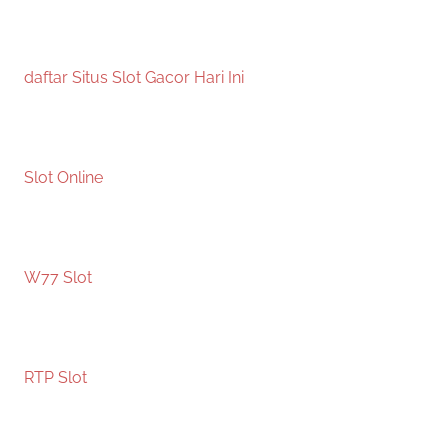
daftar Situs Slot Gacor Hari Ini
Slot Online
W77 Slot
RTP Slot