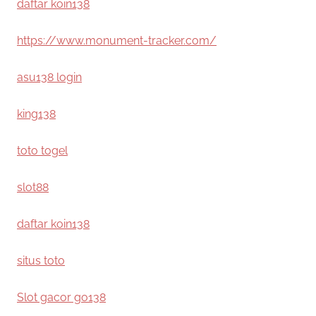
daftar koin138
https://www.monument-tracker.com/
asu138 login
king138
toto togel
slot88
daftar koin138
situs toto
Slot gacor go138