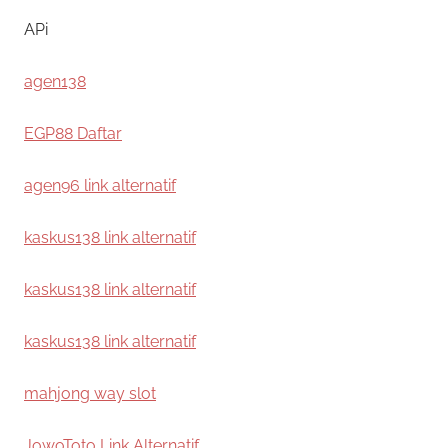
APi
agen138
EGP88 Daftar
agen96 link alternatif
kaskus138 link alternatif
kaskus138 link alternatif
kaskus138 link alternatif
mahjong way slot
JowoToto Link Alternatif