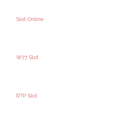
Slot Online
W77 Slot
RTP Slot