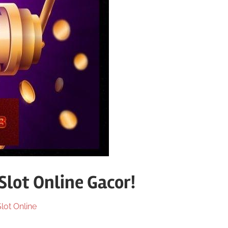
Slot Online Gacor!
lot Online