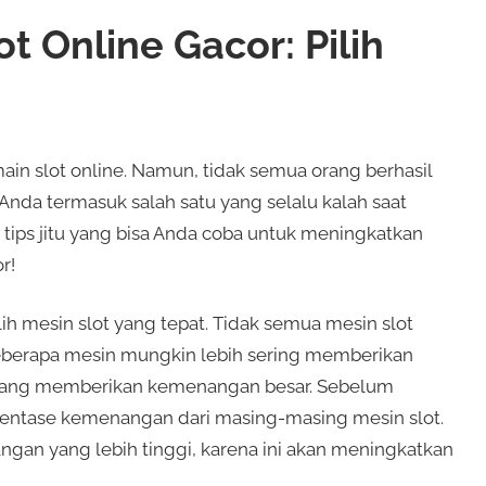
ot Online Gacor: Pilih
in slot online. Namun, tidak semua orang berhasil
da termasuk salah satu yang selalu kalah saat
 tips jitu yang bisa Anda coba untuk meningkatkan
r!
ih mesin slot yang tepat. Tidak semua mesin slot
berapa mesin mungkin lebih sering memberikan
jarang memberikan kemenangan besar. Sebelum
sentase kemenangan dari masing-masing mesin slot.
ngan yang lebih tinggi, karena ini akan meningkatkan