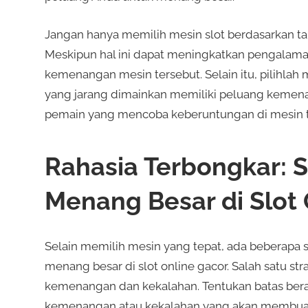
Jangan hanya memilih mesin slot berdasarkan ta
Meskipun hal ini dapat meningkatkan pengalama
kemenangan mesin tersebut. Selain itu, pilihlah 
yang jarang dimainkan memiliki peluang kemenan
pemain yang mencoba keberuntungan di mesin t
Rahasia Terbongkar: 
Menang Besar di Slot 
Selain memilih mesin yang tepat, ada beberapa 
menang besar di slot online gacor. Salah satu st
kemenangan dan kekalahan. Tentukan batas bera
kemenangan atau kekalahan yang akan membuat 