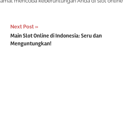
elamat mencoba keberuntungan Anda di slot online
Next Post
Main Slot Online di Indonesia: Seru dan
Menguntungkan!