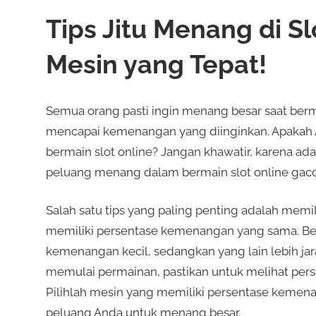
Tips Jitu Menang di Sl
Mesin yang Tepat!
Semua orang pasti ingin menang besar saat berma
mencapai kemenangan yang diinginkan. Apakah An
bermain slot online? Jangan khawatir, karena ada
peluang menang dalam bermain slot online gaco
Salah satu tips yang paling penting adalah memil
memiliki persentase kemenangan yang sama. Be
kemenangan kecil, sedangkan yang lain lebih 
memulai permainan, pastikan untuk melihat per
Pilihlah mesin yang memiliki persentase kemena
peluang Anda untuk menang besar.