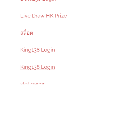
Live Draw HK Prize
สล็อต
King138 Login
King138 Login
slot gacor
sbobet
fly88 สล็อต
dong77 đăng ký