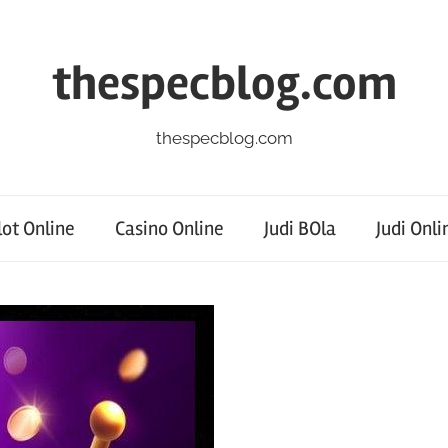
thespecblog.com
thespecblog.com
lot Online
Casino Online
Judi BOla
Judi Onli