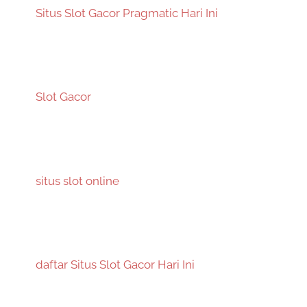
Situs Slot Gacor Pragmatic Hari Ini
Slot Gacor
situs slot online
daftar Situs Slot Gacor Hari Ini