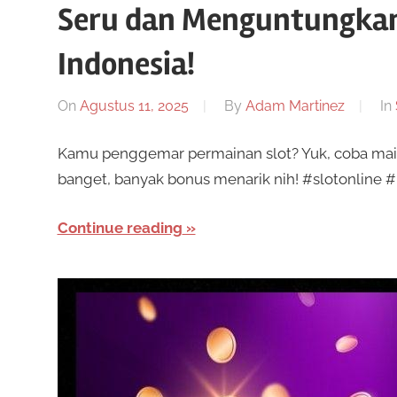
Seru dan Menguntungkan:
Indonesia!
On
Agustus 11, 2025
By
Adam Martinez
In
Kamu penggemar permainan slot? Yuk, coba main
banget, banyak bonus menarik nih! #slotonline
Continue reading