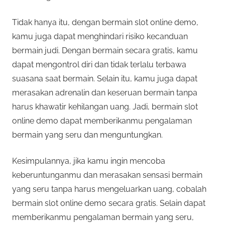
Tidak hanya itu, dengan bermain slot online demo,
kamu juga dapat menghindari risiko kecanduan
bermain judi. Dengan bermain secara gratis, kamu
dapat mengontrol diri dan tidak terlalu terbawa
suasana saat bermain. Selain itu, kamu juga dapat
merasakan adrenalin dan keseruan bermain tanpa
harus khawatir kehilangan uang. Jadi, bermain slot
online demo dapat memberikanmu pengalaman
bermain yang seru dan menguntungkan.
Kesimpulannya, jika kamu ingin mencoba
keberuntunganmu dan merasakan sensasi bermain
yang seru tanpa harus mengeluarkan uang, cobalah
bermain slot online demo secara gratis. Selain dapat
memberikanmu pengalaman bermain yang seru,